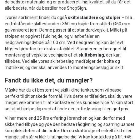
de bedste materialer og er produceret i høj kvalitet, så du får det
allerbedste, når du bestiller hos ShopSign.
I vores sortiment finder du også
skiltestandere og stolper
– bl.a.
en fritstående skiltestander i 360 cm højde fremstillet i Ø60 mm
galvaniseret jern. Denne passer til et standardvejskilt. Målet på
stolpen er opgivet i fuld højde, og vi anbefaler en
nedgravningsdybde på 100 cm. Ved nedgravning kan der evt.
tilføjes tørbeton for ekstra stabilitet. Standeren er beregnet til
montering af vejskilte ved hjælp af et
skiltebeslag
, der kan
tilkøbes. Ved alle vores skiltebeslag medfølger der bolte og
møtrikker, og der skal anvendes to monteringsbeslag pr. skilt.
Fandt du ikke det, du mangler?
Måske har du et bestemt vejskilt i dine tanker, som vil passe
perfekt til dit ønskede formål. Hvis dette er tilfældet, skal du være
meget velkommen til at kontakte vores kundeservice. Vi kan stort
set altid hjælpe dig med at finde den rette løsning til en god pris.
Vi har mere end 25 års erfaring i branchen og kan derfor med
sikkerhed tilbyde og yde den bedste rådgivning og sparring uanset
kompleksiteten af din ordre. Om du skal bruge et enkelt skilt eller
mange, så står vi klar til at hjælpe dig. Vi kan kontaktes på tlf. +45