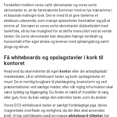
Forskellen mellem vores café-skrivetavler og vores sorte
skrivetavler er, at de førstnævnte kommer med en lys træramme i
et klassisk mahogni-look. Det er med til at give tavlerne et
eksklusiv udseende, som mange spisesteder bestræber sig på at
emme af. Dernæst er vores sorte skrivetavler dobbeltsidet med
tavlefolie, så du har mulighed for at skifte menu blot ved at vende
tavlen. De sorte skrivetavler kan desuden hænge vertikalt og
horisontalt efter eget ønske og leveres med ophængskrog samt
plugs og skruer.
Få whiteboards og opslagstavler i kork til
kontoret
Hvad end du skal indrette dit eget
kontor
eller din arbejdsplads’
mødelokaler, så er whiteboard-tavler og kork-opslagstavler et
must. De er nemlig brugbare til planlægning, brainstorm og ved
præsentationer ved særlige møder, eller når vigtig information skal
være tydelig og tilgængelig. Du finder et væld af modeller til væg
eller gulv, hvor du kan vælge den størrelse tavle, som du ønsker.
Vores ECO whiteboard-tavler er særligt fordelagtige pga. deres
magnetiske overflade og renlighed, da der ikke skal anvendes
kridt. Vi har selvfølgelig også en masse
whiteboard-tilbehør
her