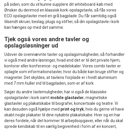
på siden, som du vil kunne supplere dit whiteboard-køb med.
Ønsker du derimod en klassisk kork-opslagstavle, så fås vores
ECO opslagstavler med en grå bagplade. Du får samtidig også
tilsendt skruer, beslag, plugs og stifter, så din opslagstavle i kork
kan hænges op med det samme.
Tjek også vores andre tavler og
opslagsløsninger ud
Udover de ovennævnte tavler og opslagsmuligheder, så forhandler
vi også med andre løsninger, hvad end det er til det private hjem,
kontorer eller konference- og mødelokaler. Vores combi tavler er
oplagte som informationstavler, hvor du både kan bruge stifter og
magneter. Det skyldes, at tavlens forplade er i hvidt aluminium
med 7 mm huller ind til bagpladen, som er af kork.
Søger du andre tavlemuligheder, har vi også de klassiske
opslagstavler i kork samt
mobile glastavler
, magnetiske
glastavler og plakatskabe til biografer, koncertsale og teatre. Vi
kan desuden også hjælpe med
print og tryk
, hvis du gerne vil have
skabt nogle plakater til dine nykøbte plakatskabe. Hver og en har
deres fordele, når det kommer til arbejdsopgaver, eller når du skal
sprede kendskab til en særlig begivenhed i form af en koncert,