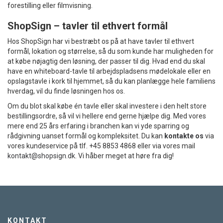
forestilling eller filmvisning.
ShopSign – tavler til ethvert formål
Hos ShopSign har vi bestræbt os på at have tavler til ethvert
formål, lokation og størrelse, så du som kunde har muligheden for
at købe nøjagtig den løsning, der passer til dig. Hvad end du skal
have en whiteboard-tavle til arbejdspladsens mødelokale eller en
opslagstavle i kork til hjemmet, så du kan planlægge hele familiens
hverdag, vil du finde løsningen hos os.
Om du blot skal købe én tavle eller skal investere i den helt store
bestillingsordre, så vil vi hellere end gerne hjælpe dig. Med vores
mere end 25 års erfaring i branchen kan vi yde sparring og
rådgivning uanset formål og kompleksitet. Du kan
kontakte os
via
vores kundeservice på tlf. +45 8853 4868 eller via vores mail
kontakt@shopsign.dk
. Vi håber meget at høre fra dig!
KONTAKT