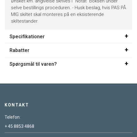
Ønsket km. angivelse skrives i "Notat" boksen under
selve bestillings proceduren. - Husk beslag, hvis PAS PÅ
MIG skiltet skal monteres på en eksisterende
skiltestander.
Specifikationer
Rabatter
Spørgsmål til varen?
KONTAKT
Telefon:
+ 45 8853 4868