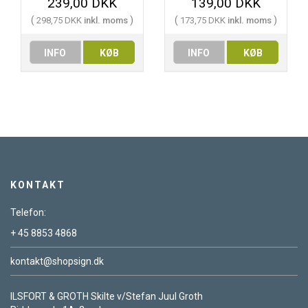
239,00 DKK
139,00 DKK
(
)
(
)
298,75 DKK
inkl. moms
173,75 DKK
inkl. moms
INFO
KØB
INFO
KØB
KONTAKT
Telefon:
+ 45 8853 4868
kontakt@shopsign.dk
ILSFORT & GROTH Skilte v/Stefan Juul Groth