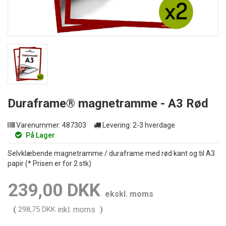
Duraframe® magnetramme - A3 Rød
Varenummer:
487303
Levering:
2-3 hverdage
På Lager
Selvklæbende magnetramme / duraframe med rød kant og til A3
papir (* Prisen er for 2 stk)
239,00 DKK
ekskl. moms
(
298,75 DKK
inkl. moms
)