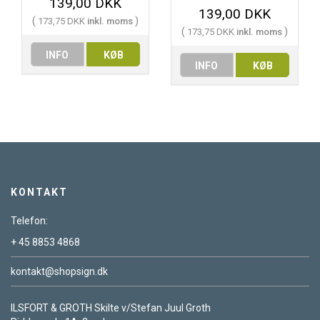
139,00 DKK
139,00 DKK
(
)
173,75 DKK
inkl. moms
(
)
173,75 DKK
inkl. moms
INFO
KØB
INFO
KØB
KONTAKT
Telefon:
+ 45 8853 4868
kontakt@shopsign.dk
ILSFORT & GROTH Skilte v/Stefan Juul Groth