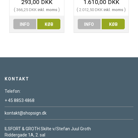
293,00 DKK
1.610,00 DKK
(
)
(
)
366,25 DKK
inkl. moms
2.012,50 DKK
inkl. moms
INFO
KØB
INFO
KØB
KONTAKT
Telefon:
+ 45 8853 4868
kontakt@shopsign.dk
ILSFORT & GROTH Skilte v/Stefan Juul Groth
Riddergade 1A, 2. sal