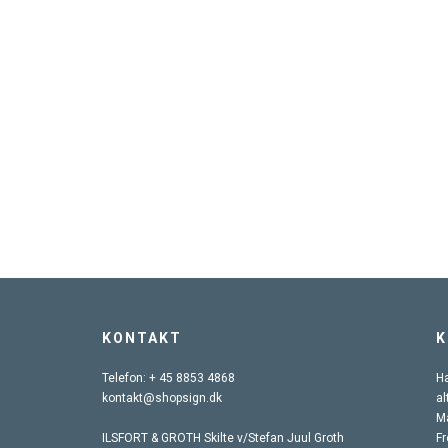
KONTAKT
K
Telefon:
+ 45 8853 4868
Ha
kontakt@shopsign.dk
al
Ma
ILSFORT & GROTH Skilte v/Stefan Juul Groth
Fr