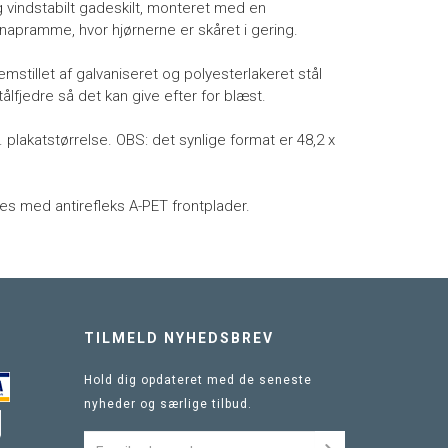
g vindstabilt gadeskilt, monteret med en
apramme, hvor hjørnerne er skåret i gering.
mstillet af galvaniseret og polyesterlakeret stål
lfjedre så det kan give efter for blæst.
 plakatstørrelse. OBS: det synlige format er 48,2 x
res med antirefleks A-PET frontplader.
TILMELD NYHEDSBREV
Hold dig opdateret med de seneste
nyheder og særlige tilbud.