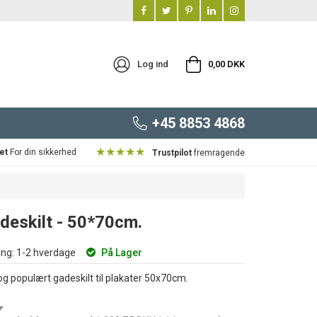
Log ind
0,00 DKK
+45 8853 4868
★★★★★
et
For din sikkerhed
Trustpilot
fremragende
deskilt - 50*70cm.
ng:
1-2 hverdage
På Lager
 og populært gadeskilt til plakater 50x70cm.
K