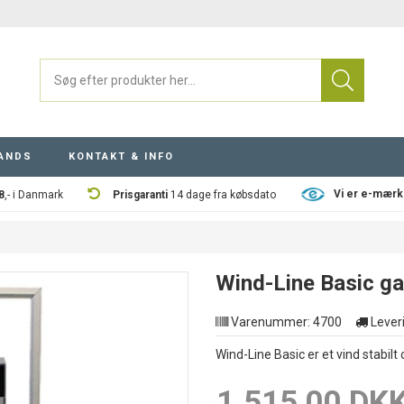
ANDS
KONTAKT & INFO
Vi er e-mærk
8
,- i Danmark
Prisgaranti
14 dage fra købsdato
Wind-Line Basic ga
Varenummer:
4700
Leveri
Wind-Line Basic er et vind stabilt
1.515,00 DK