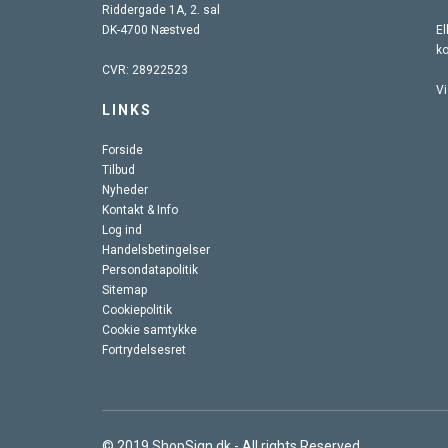
Riddergade 1A, 2. sal
DK-4700 Næstved
El
k
CVR: 28922523
Vi
LINKS
Forside
Tilbud
Nyheder
Kontakt & Info
Log ind
Handelsbetingelser
Persondatapolitik
Sitemap
Cookiepolitik
Cookie samtykke
Fortrydelsesret
© 2019 ShopSign.dk - All rights Reserved