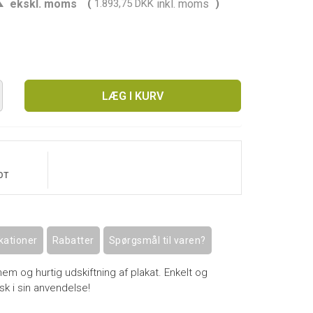
ekskl. moms
(
1.893,75 DKK
inkl. moms
)
LÆG I KURV
OT
kationer
Rabatter
Spørgsmål til varen?
nem og hurtig udskiftning af plakat. Enkelt og
isk i sin anvendelse!