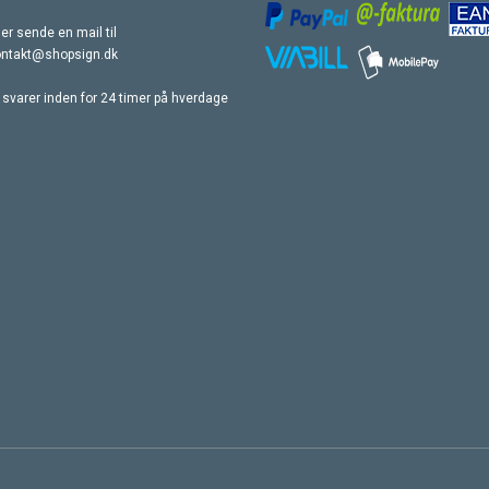
ler sende en mail til
ontakt@shopsign.dk
 svarer inden for 24 timer på hverdage