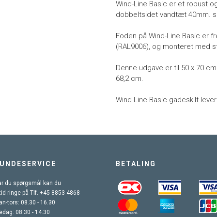
Wind-Line Basic er et robust o
dobbeltsidet vandtæt 40mm. sn
Foden på Wind-Line Basic er fre
(RAL9006), og monteret med stå
Denne udgave er til 50 x 70 cm.
68,2 cm.
Wind-Line Basic gadeskilt leve
UNDESERVICE
BETALING
r du spørgsmål kan du
tid ringe på Tlf. +45 8853 4868
n-tors: 08.30 - 16.30
edag: 08.30 - 14.30