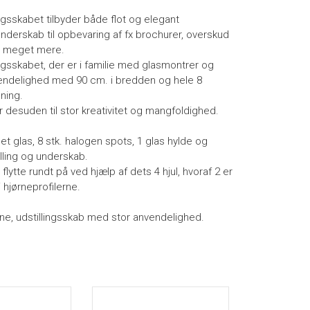
ingsskabet tilbyder både flot og elegant
underskab til opbevaring af fx brochurer, overskud
 og meget mere.
lingsskabet, der er i familie med glasmontrer og
nvendelighed med 90 cm. i bredden og hele 8
ning.
desuden til stor kreativitet og mangfoldighed.
 glas, 8 stk. halogen spots, 1 glas hylde og
lling og underskab.
lytte rundt på ved hjælp af dets 4 hjul, hvoraf 2 er
 hjørneprofilerne.
rine, udstillingsskab med stor anvendelighed.