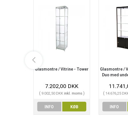
Glasmontre / Vitrine - Tower
Glasmontre / V
Duo med unde
7.202,00 DKK
11.741
(
)
(
9.002,50 DKK
inkl. moms
14.676,25 D
INFO
KØB
INFO