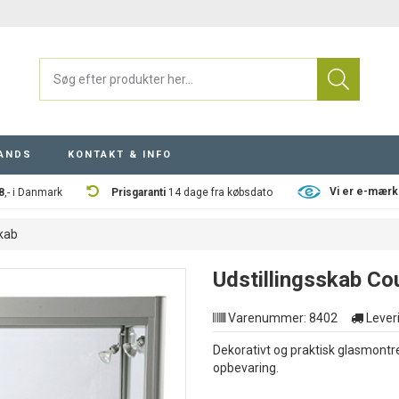
ANDS
KONTAKT & INFO
Vi er e-mærk
8
,- i Danmark
Prisgaranti
14 dage fra købsdato
kab
Udstillingsskab Co
Varenummer:
8402
Leveri
Dekorativt og praktisk glasmontre
opbevaring.