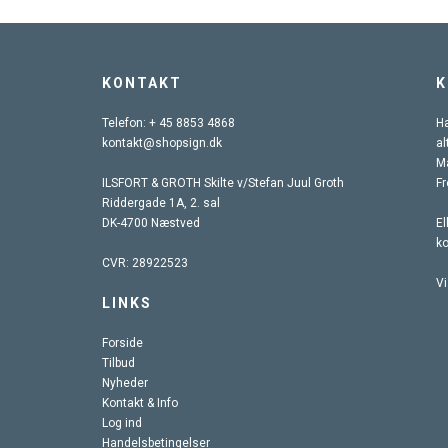
KONTAKT
K
Telefon:
+ 45 8853 4868
Ha
kontakt@shopsign.dk
al
Ma
ILSFORT & GROTH Skilte v/Stefan Juul Groth
Fr
Riddergade 1A, 2. sal
DK-4700 Næstved
El
k
CVR: 28922523
Vi
LINKS
Forside
Tilbud
Nyheder
Kontakt & Info
Log ind
Handelsbetingelser