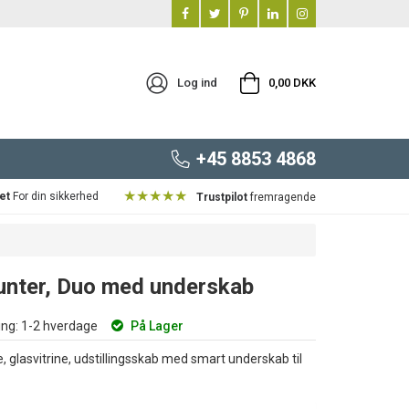
Log ind
0,00 DKK
+45 8853 4868
★★★★★
et
For din sikkerhed
Trustpilot
fremragende
unter, Duo med underskab
ng:
1-2 hverdage
På Lager
, glasvitrine, udstillingsskab med smart underskab til