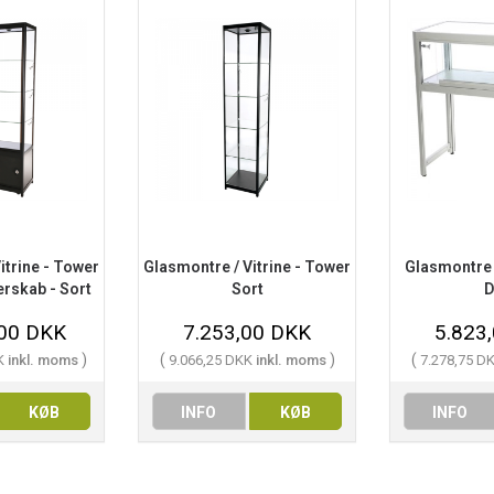
itrine - Tower
Glasmontre / Vitrine - Tower
Glasmontre /
rskab - Sort
Sort
D
,00 DKK
7.253,00 DKK
5.823
)
(
)
(
KK
inkl. moms
9.066,25 DKK
inkl. moms
7.278,75 D
KØB
INFO
KØB
INFO