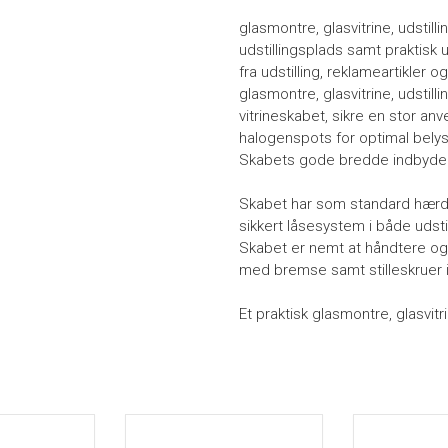
glasmontre, glasvitrine, udstill
udstillingsplads samt praktisk 
fra udstilling, reklameartikler
glasmontre, glasvitrine, udstil
vitrineskabet, sikre en stor a
halogenspots for optimal belys
Skabets gode bredde indbyder 
Skabet har som standard hærdet
sikkert låsesystem i både udsti
Skabet er nemt at håndtere og f
med bremse samt stilleskruer i
Et praktisk glasmontre, glasvit