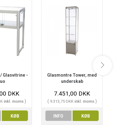
 Glasvitrine -
Glasmontre Tower, med
Glasmontre /
uo
underskab
-
,00 DKK
7.451,00 DKK
5.91
)
(
)
(
KK
inkl. moms
9.313,75 DKK
inkl. moms
7.388,75 
KØB
INFO
KØB
INFO