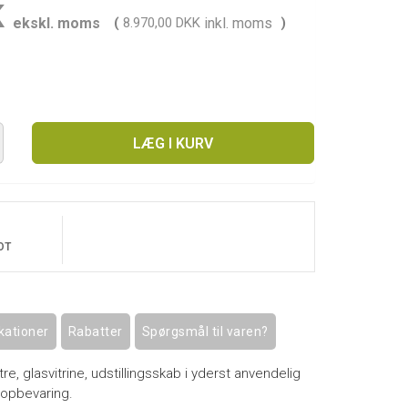
K
ekskl. moms
(
8.970,00 DKK
inkl. moms
)
LÆG I KURV
OT
kationer
Rabatter
Spørgsmål til varen?
e, glasvitrine, udstillingsskab i yderst anvendelig
 opbevaring.