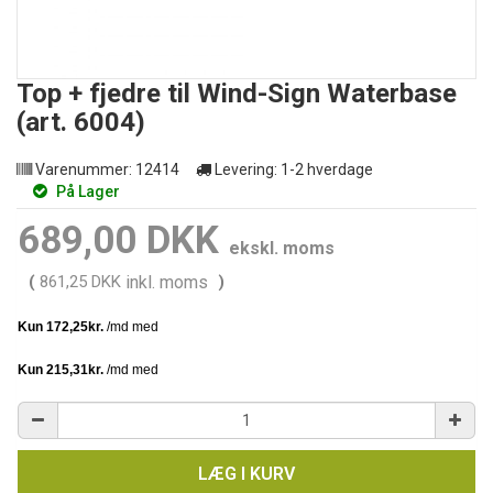
Top + fjedre til Wind-Sign Waterbase
(art. 6004)
Varenummer:
12414
Levering:
1-2 hverdage
På Lager
689,00 DKK
ekskl. moms
(
861,25 DKK
inkl. moms
)
LÆG I KURV