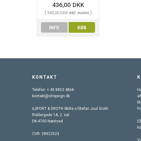
436,00 DKK
(
)
545,00 DKK
inkl. moms
INFO
KØB
KONTAKT
K
Telefon:
+ 45 8853 4868
Ha
kontakt@shopsign.dk
al
Ma
ILSFORT & GROTH Skilte v/Stefan Juul Groth
Fr
Riddergade 1A, 2. sal
DK-4700 Næstved
El
k
CVR: 28922523
Vi