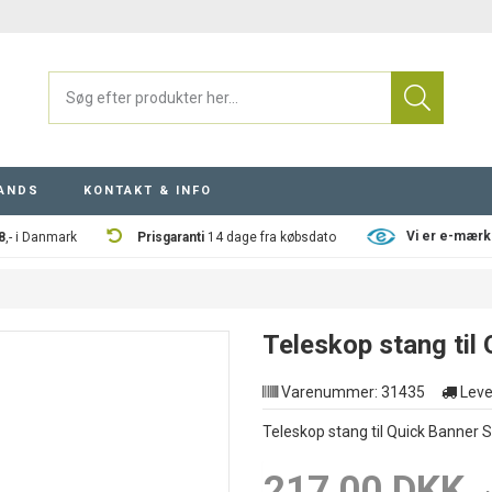
ANDS
KONTAKT & INFO
Vi er e-mærk
8
,- i Danmark
Prisgaranti
14 dage fra købsdato
Teleskop stang til
Varenummer:
31435
Leve
Teleskop stang til Quick Banner 
217,00 DKK