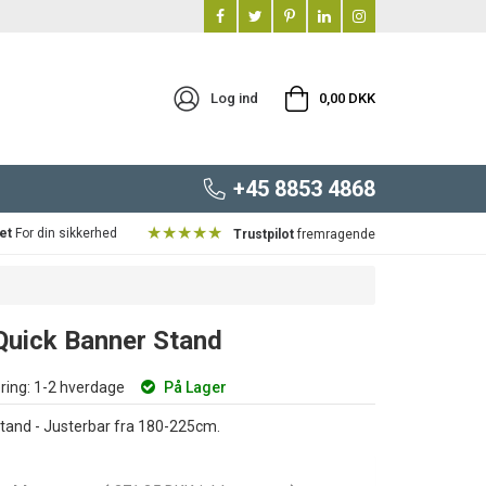
Log ind
0,00 DKK
+45 8853 4868
★★★★★
et
For din sikkerhed
Trustpilot
fremragende
 Quick Banner Stand
ring:
1-2 hverdage
På Lager
Stand - Justerbar fra 180-225cm.