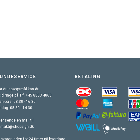
UNDESERVICE
BETALING
r du spørgsmål kan du
tid ringe på Tlf. +45 8853 4868
n-tors: 08.30 - 16.30
edag: 08.30 - 14.30
ler sende en mail til
ontakt@shopsign.dk
 svarer inden for 24 timer på hverdage