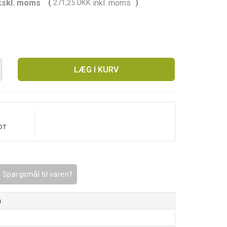
kskl. moms
(
271,25 DKK
inkl. moms
)
LÆG I KURV
OT
Spørgsmål til varen?
n