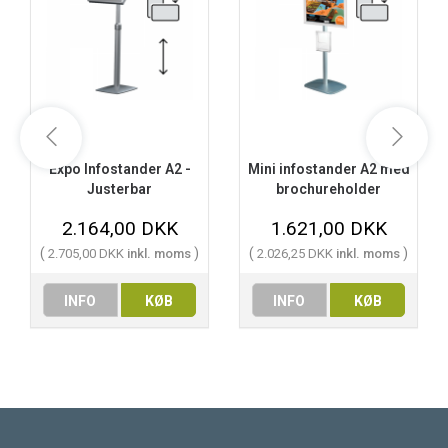
Expo Infostander A2 -
Mini infostander A2 med
Justerbar
brochureholder
2.164,00 DKK
1.621,00 DKK
(
)
(
)
2.705,00 DKK
inkl. moms
2.026,25 DKK
inkl. moms
INFO
KØB
INFO
KØB