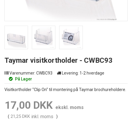
Taymar visitkortholder - CWBC93
Varenummer:
CWBC93
Levering:
1-2 hverdage
På Lager
Visitkortholder "Clip On" til montering på Taymar brochureholdere.
17,00 DKK
ekskl. moms
(
21,25 DKK
inkl. moms
)