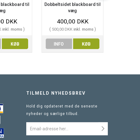
 blackboard til
Dobbeltsidet blackboard til
Dobbeltside
æg
væg
00 DKK
400,00 DKK
499
)
(
)
(
K
inkl. moms
500,00 DKK
inkl. moms
623,75 
KØB
INFO
KØB
INFO
TILMELD NYHEDSBREV
Hold dig opdateret med de seneste
nyheder og særlige tilbud.