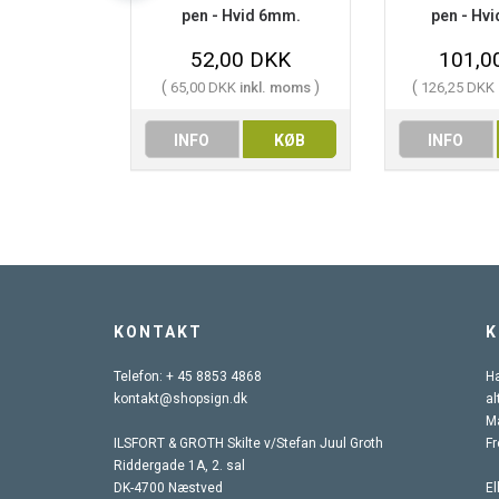
pen - Hvid 6mm.
pen - Hv
52,00 DKK
101,0
(
)
(
65,00 DKK
inkl. moms
126,25 DKK
INFO
KØB
INFO
KONTAKT
K
Telefon:
+ 45 8853 4868
Ha
kontakt@shopsign.dk
al
Ma
ILSFORT & GROTH Skilte v/Stefan Juul Groth
Fr
Riddergade 1A, 2. sal
DK-4700 Næstved
El