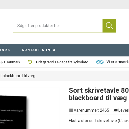
ANDS
KONTAKT & INFO
Vi er e-mærk
8
,- i Danmark
Prisgaranti
14 dage fra købsdato
t blackboard til væg
Sort skrivetavle 8
blackboard til væg
Varenummer:
2465
Leveri
Ekstra stor sort skrivetavle (bla