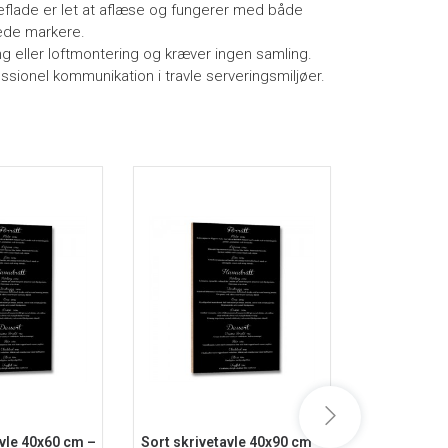
eflade er let at aflæse og fungerer med både
rede markere.
ng eller loftmontering og kræver ingen samling.
essionel kommunikation i travle serveringsmiljøer.
avle 40x60 cm –
Sort skrivetavle 40x90 cm –
Sort skrive