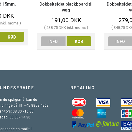
id 15mm.
Dobbeltsidet blackboard til
Dobbeltsidet
væg
v
0 DKK
191,00 DKK
279,
)
inkl. moms
(
)
(
238,75 DKK
inkl. moms
348,75 DK
KØB
INFO
KØB
INFO
UNDESERVICE
BETALING
r du spørgsmål kan du
tid ringe på Tlf. +45 8853 4868
n-tors: 08.30 - 16.30
edag: 08.30 - 14.30
ler sende en mail til