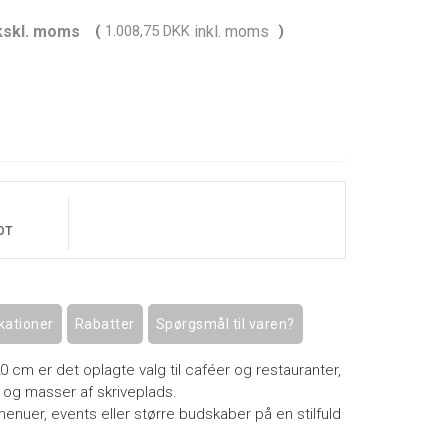
kskl. moms
(
1.008,75 DKK
inkl. moms
)
OT
kationer
Rabatter
Spørgsmål til varen?
0 cm er det oplagte valg til caféer og restauranter,
 og masser af skriveplads.
menuer, events eller større budskaber på en stilfuld