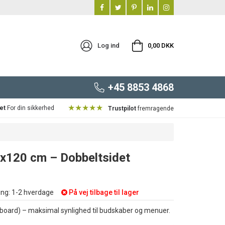
Log ind
0,00 DKK
+45 8853 4868
★★★★★
et
For din sikkerhed
Trustpilot
fremragende
0x120 cm – Dobbeltsidet
ng:
1-2 hverdage
På vej tilbage til lager
ckboard) – maksimal synlighed til budskaber og menuer.