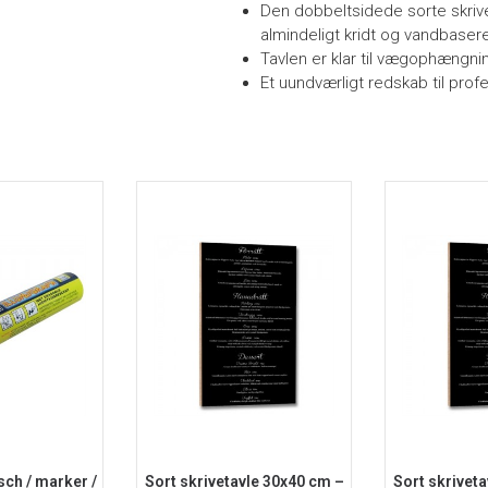
Den dobbeltsidede sorte skriv
almindeligt kridt og vandbase
Tavlen er klar til vægophængni
Et uundværligt redskab til prof
ch / marker /
Sort skrivetavle 30x40 cm –
Sort skrivet