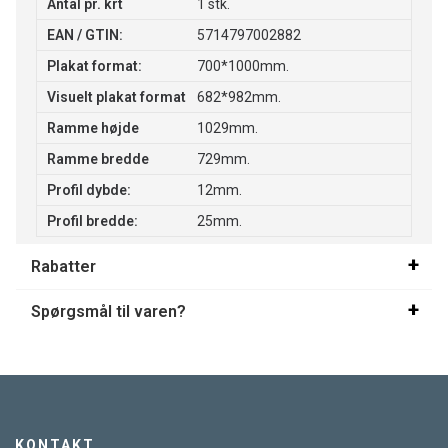
Antal pr. krt
1 stk.
EAN / GTIN:
5714797002882
Plakat format:
700*1000mm.
Visuelt plakat format
682*982mm.
Ramme højde
1029mm.
Ramme bredde
729mm.
Profil dybde:
12mm.
Profil bredde:
25mm.
Rabatter
Spørgsmål til varen?
KONTAKT