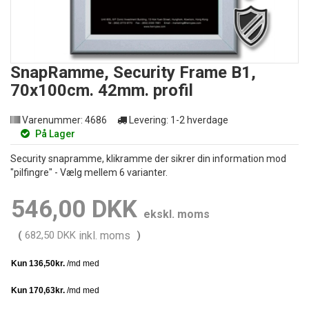
SnapRamme, Security Frame B1,
70x100cm. 42mm. profil
Varenummer:
4686
Levering:
1-2 hverdage
På Lager
Security snapramme, klikramme der sikrer din information mod
"pilfingre" - Vælg mellem 6 varianter.
546,00 DKK
ekskl. moms
(
682,50 DKK
inkl. moms
)