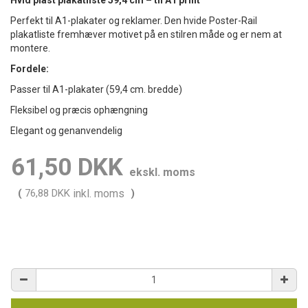
Hvid plast plakatliste 59,4 cm – til A1 print
Perfekt til A1-plakater og reklamer. Den hvide Poster-Rail
plakatliste fremhæver motivet på en stilren måde og er nem at
montere.
Fordele:
Passer til A1-plakater (59,4 cm. bredde)
Fleksibel og præcis ophængning
Elegant og genanvendelig
61,50 DKK
ekskl. moms
(
76,88 DKK
inkl. moms
)