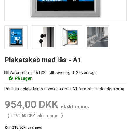
Plakatskab med lås - A1
Varenummer:
6132
Levering:
1-2 hverdage
På Lager
Pris billigt plakatskab / opslagsskab i A1 format til indendørs brug
954,00 DKK
ekskl. moms
(
1.192,50 DKK
inkl. moms
)