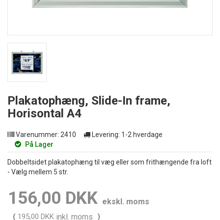
Plakatophæng, Slide-In frame,
Horisontal A4
Varenummer:
2410
Levering:
1-2 hverdage
På Lager
Dobbeltsidet plakatophæng til væg eller som frithængende fra loft
- Vælg mellem 5 str.
156,00 DKK
ekskl. moms
(
195,00 DKK
inkl. moms
)