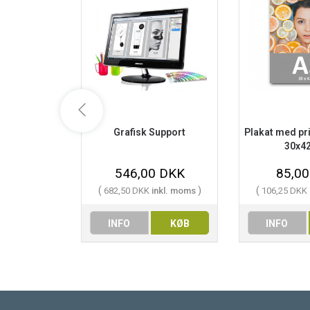
Grafisk Support
Plakat med prin
30x42
546,00 DKK
85,0
(
)
(
682,50 DKK
inkl. moms
106,25 DKK
INFO
KØB
INFO