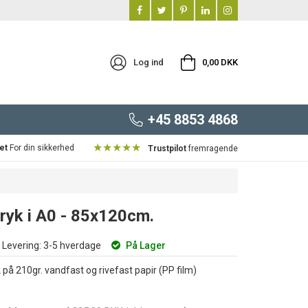
Log ind
0,00 DKK
+45 8853 4868
★★★★★
et
For din sikkerhed
Trustpilot
fremragende
tryk i A0 - 85x120cm.
Levering:
3-5 hverdage
På Lager
 på 210gr. vandfast og rivefast papir (PP film)