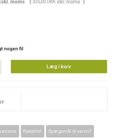
kskl. moms
(
325,00 DKK
inkl. moms
)
gt nogen fil
Læg i kurv
OT
kationer
Rabatter
Spørgsmål til varen?