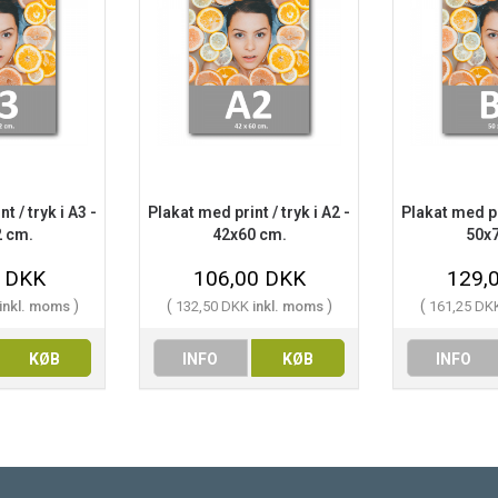
t / tryk i A3 -
Plakat med print / tryk i A2 -
Plakat med pri
 cm.
42x60 cm.
50x
0 DKK
106,00 DKK
129,
)
(
)
(
inkl. moms
132,50 DKK
inkl. moms
161,25 DK
KØB
INFO
KØB
INFO