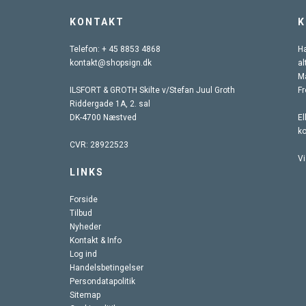
KONTAKT
K
Telefon:
+ 45 8853 4868
Ha
kontakt@shopsign.dk
al
Ma
ILSFORT & GROTH Skilte v/Stefan Juul Groth
Fr
Riddergade 1A, 2. sal
DK-4700 Næstved
El
k
CVR: 28922523
Vi
LINKS
Forside
Tilbud
Nyheder
Kontakt & Info
Log ind
Handelsbetingelser
Persondatapolitik
Sitemap