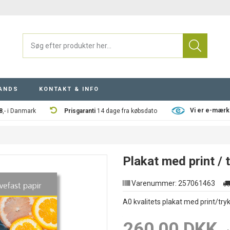
ANDS
KONTAKT & INFO
Vi er e-mærk
8
,- i Danmark
Prisgaranti
14 dage fra købsdato
Plakat med print / 
Varenummer:
257061463
A0 kvalitets plakat med print/tryk
260,00 DKK