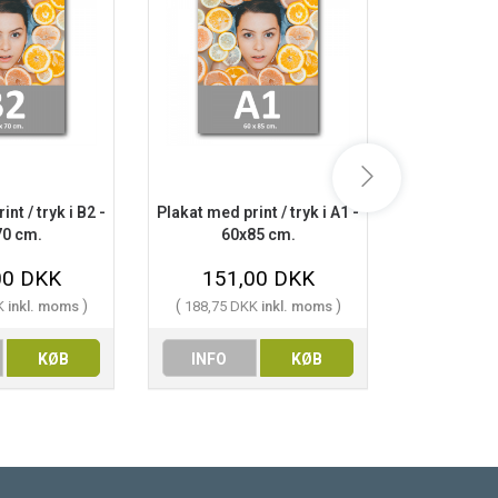
nt / tryk i B2 -
Plakat med print / tryk i A1 -
Plakat med pr
70 cm.
60x85 cm.
70x
00 DKK
151,00 DKK
184
)
(
)
(
K
inkl. moms
188,75 DKK
inkl. moms
230,00 
KØB
INFO
KØB
INFO