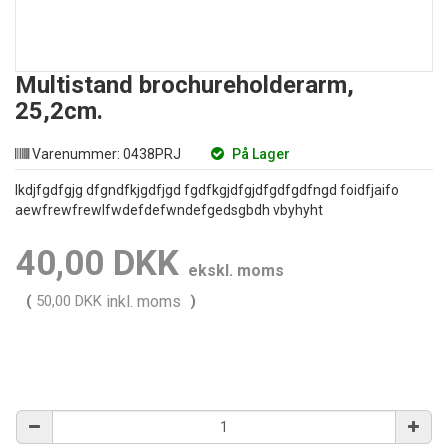
Multistand brochureholderarm,
25,2cm.
Varenummer:
0438PRJ
På Lager
lkdjfgdfgjg dfgndfkjgdfjgd fgdfkgjdfgjdfgdfgdfngd foidfjaifo
aewfrewfrewlfwdefdefwndefgedsgbdh vbyhyht
40,00 DKK
ekskl. moms
(
50,00 DKK
inkl. moms
)