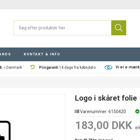
ANDS
KONTAKT & INFO
Vi er e-mærk
8
,- i Danmark
Prisgaranti
14 dage fra købsdato
Logo i skåret folie
Varenummer:
6150420
183,00 DKK
e