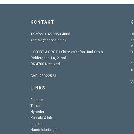
KONTAKT
K
Telefon:
+ 45 8853 4868
Ha
kontakt@shopsign.dk
al
Ma
ILSFORT & GROTH Skilte v/Stefan Juul Groth
Fr
Riddergade 1A, 2. sal
DK-4700 Næstved
El
k
CVR: 28922523
Vi
LINKS
Forside
Tilbud
Nyheder
Kontakt & Info
Log ind
Handelsbetingelser