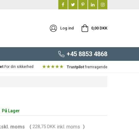
Log ind
0,00 DKK
+45 8853 4868
★★★★★
et
For din sikkerhed
Trustpilot
fremragende
På Lager
kskl. moms
(
228,75 DKK
inkl. moms
)