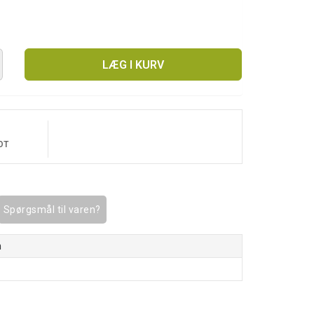
LÆG I KURV
OT
Spørgsmål til varen?
n