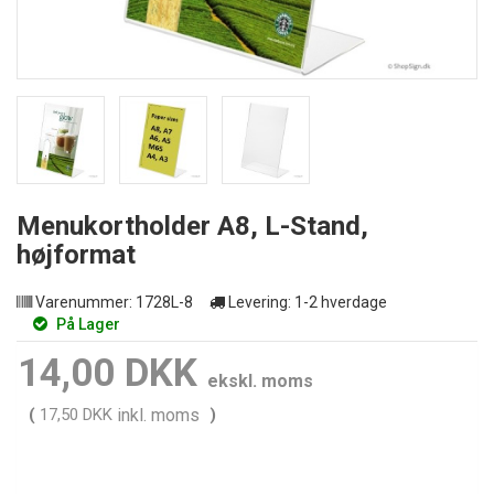
Menukortholder A8, L-Stand,
højformat
Varenummer:
1728L-8
Levering:
1-2 hverdage
På Lager
14,00 DKK
ekskl. moms
(
17,50 DKK
inkl. moms
)