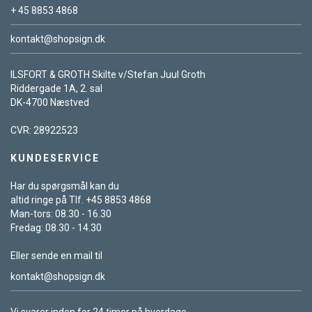
+ 45 8853 4868
kontakt@shopsign.dk
ILSFORT & GROTH Skilte v/Stefan Juul Groth
Riddergade 1A, 2. sal
DK-4700 Næstved
CVR: 28922523
KUNDESERVICE
Har du spørgsmål kan du
altid ringe på Tlf. +45 8853 4868
Man-tors: 08.30 - 16.30
Fredag: 08.30 - 14.30
Eller sende en mail til
kontakt@shopsign.dk
Vi svarer inden for 24 timer på hverdage