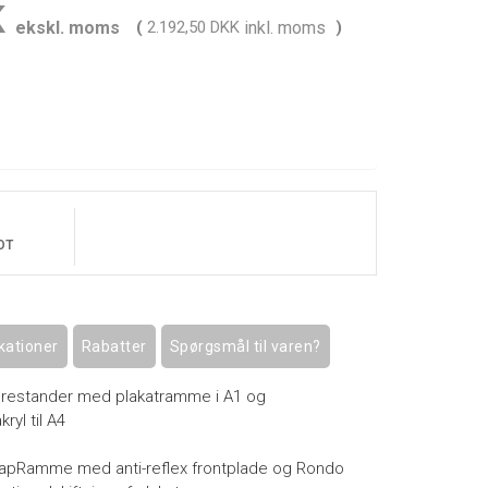
K
ekskl. moms
(
2.192,50 DKK
inkl. moms
)
OT
kationer
Rabatter
Spørgsmål til varen?
urestander med plakatramme i A1 og
ryl til A4
apRamme med anti-reflex frontplade og Rondo