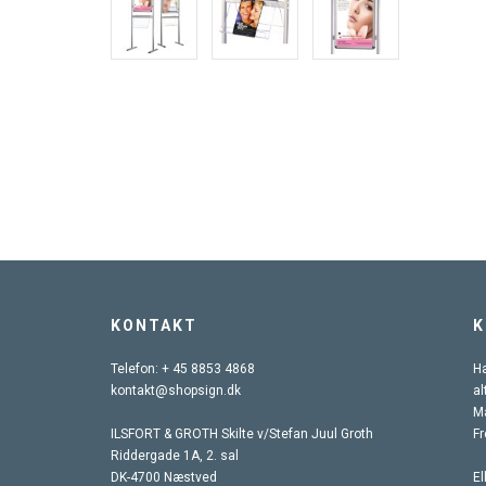
KONTAKT
K
Telefon:
+ 45 8853 4868
Ha
kontakt@shopsign.dk
al
Ma
ILSFORT & GROTH Skilte v/Stefan Juul Groth
Fr
Riddergade 1A, 2. sal
DK-4700 Næstved
El