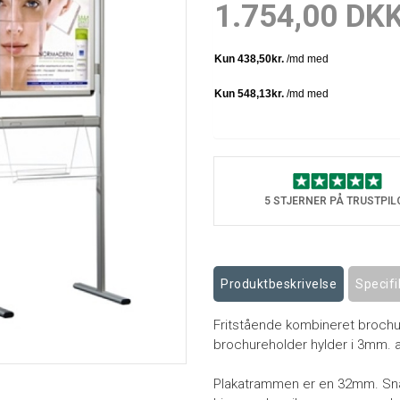
1.754,00 DK
5 STJERNER PÅ TRUSTPIL
Produktbeskrivelse
Specifi
Fritstående kombineret broch
brochureholder hylder i 3mm. ak
Plakatrammen er en 32mm. Sn