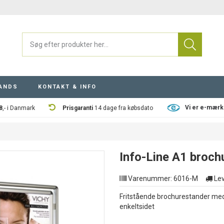
ANDS
KONTAKT & INFO
Vi er e-mærk
8
,- i Danmark
Prisgaranti
14 dage fra købsdato
Info-Line A1 broch
Varenummer:
6016-M
Lev
Fritstående brochurestander med
enkeltsidet