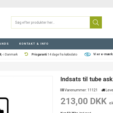
ANDS
KONTAKT & INFO
Vi er e-mærk
8
,- i Danmark
Prisgaranti
14 dage fra købsdato
Indsats til tube a
Varenummer:
11121
Leve
213,00 DKK
e