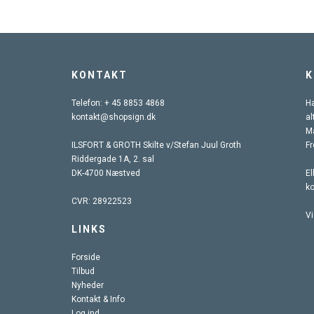
KONTAKT
K
Telefon:
+ 45 8853 4868
Ha
kontakt@shopsign.dk
al
Ma
ILSFORT & GROTH Skilte v/Stefan Juul Groth
Fr
Riddergade 1A, 2. sal
DK-4700 Næstved
El
k
CVR: 28922523
Vi
LINKS
Forside
Tilbud
Nyheder
Kontakt & Info
Log ind