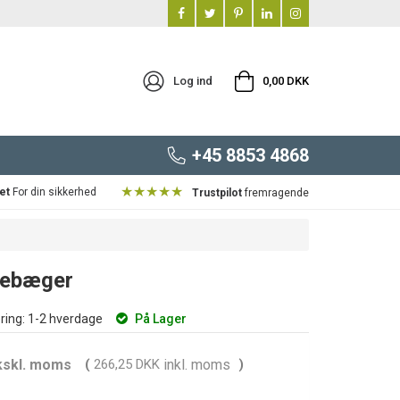
Log ind
0,00 DKK
+45 8853 4868
★★★★★
et
For din sikkerhed
Trustpilot
fremragende
skebæger
ring:
1-2 hverdage
På Lager
kskl. moms
(
266,25 DKK
inkl. moms
)