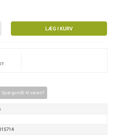
LÆG I KURV
OT
Spørgsmål til varen?
n
015714