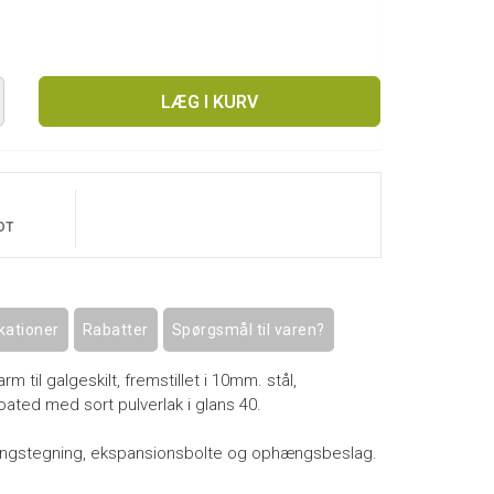
LÆG I KURV
OT
kationer
Rabatter
Spørgsmål til varen?
m til galgeskilt, fremstillet i 10mm. stål,
ated med sort pulverlak i glans 40.
ngstegning, ekspansionsbolte og ophængsbeslag.