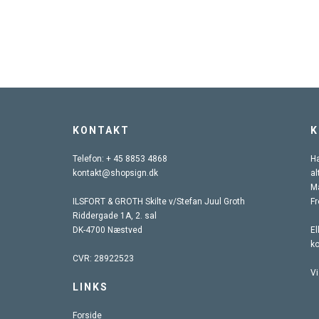
KONTAKT
K
Telefon:
+ 45 8853 4868
Ha
kontakt@shopsign.dk
al
Ma
ILSFORT & GROTH Skilte v/Stefan Juul Groth
Fr
Riddergade 1A, 2. sal
DK-4700 Næstved
El
k
CVR: 28922523
Vi
LINKS
Forside