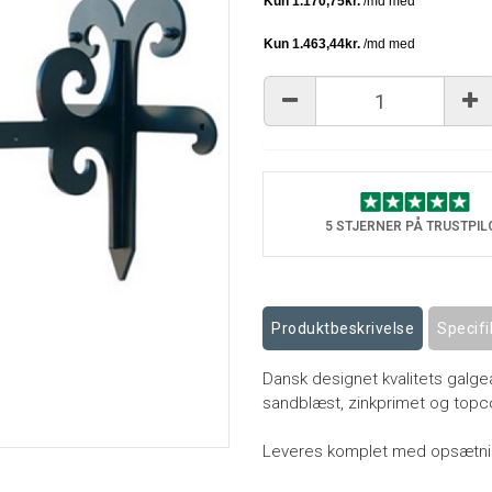
5 STJERNER PÅ TRUSTPIL
Produktbeskrivelse
Specifi
Dansk designet kvalitets galgear
sandblæst, zinkprimet og topco
Leveres komplet med opsætni