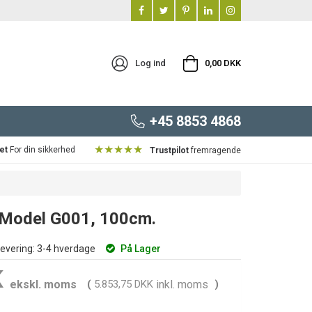
Log ind
0,00 DKK
+45 8853 4868
★★★★★
et
For din sikkerhed
Trustpilot
fremragende
 - Model G001, 100cm.
evering:
3-4 hverdage
På Lager
K
ekskl. moms
(
5.853,75 DKK
inkl. moms
)