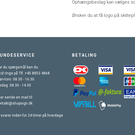
Ophængsbeslag kan vælges som
Ønsker du at få logo på skiltepla
UNDESERVICE
BETALING
r du spørgsmål kan du
tid ringe på Tlf. +45 8853 4868
n-tors: 08.30 - 16.30
edag: 08.30 - 14.30
ler sende en mail til
ontakt@shopsign.dk
 svarer inden for 24 timer på hverdage