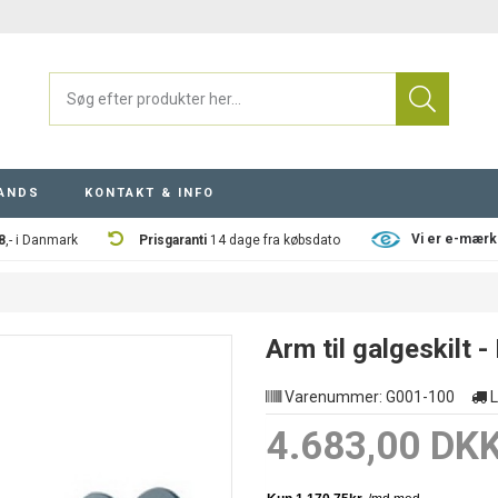
ANDS
KONTAKT & INFO
Vi er e-mærk
8
,- i Danmark
Prisgaranti
14 dage fra købsdato
Arm til galgeskilt
Varenummer:
G001-100
L
4.683,00 DK