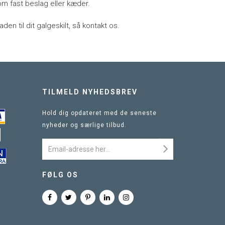
 fast beslag eller kæder.
den til dit galgeskilt, så kontakt os.
TILMELD NYHEDSBREV
Hold dig opdateret med de seneste
nyheder og særlige tilbud.
FØLG OS