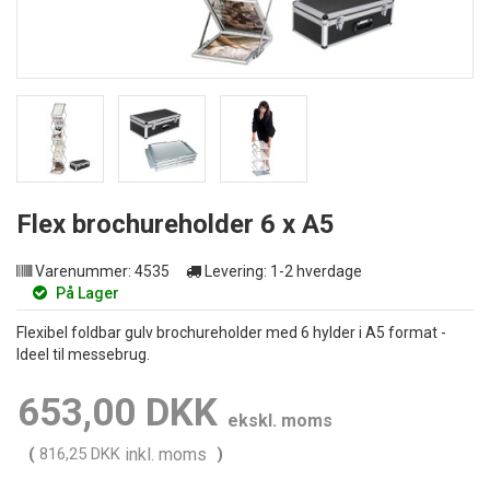
Flex brochureholder 6 x A5
Varenummer:
4535
Levering:
1-2 hverdage
På Lager
Flexibel foldbar gulv brochureholder med 6 hylder i A5 format -
Ideel til messebrug.
653,00 DKK
ekskl. moms
(
816,25 DKK
inkl. moms
)