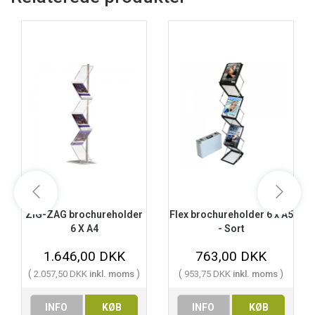
ZIG-ZAG brochureholder
Flex brochureholder 6 x A5
6 X A4
- Sort
1.646,00 DKK
763,00 DKK
(
)
(
)
2.057,50 DKK
inkl. moms
953,75 DKK
inkl. moms
INFO
KØB
INFO
KØB