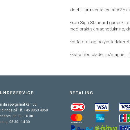
Ideel til præsentation af A2 pla
Expo Sign Standard gadeskilte
med praktisk magnetlukning, der
Fosfateret og polyesterlakeret 
Ekstra frontplader m/magnet ti
UNDESERVICE
BETALING
r du spørgsmål kan du
tid ringe på Tlf. +45 8853 4868
n-tors: 08.30 - 16.30
edag: 08.30 - 14.30