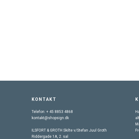
KONTAKT
K
Telefon:
+ 45 8853 4868
Ha
kontakt@shopsign.dk
al
Ma
ILSFORT & GROTH Skilte v/Stefan Juul Groth
Fr
Riddergade 1A, 2. sal