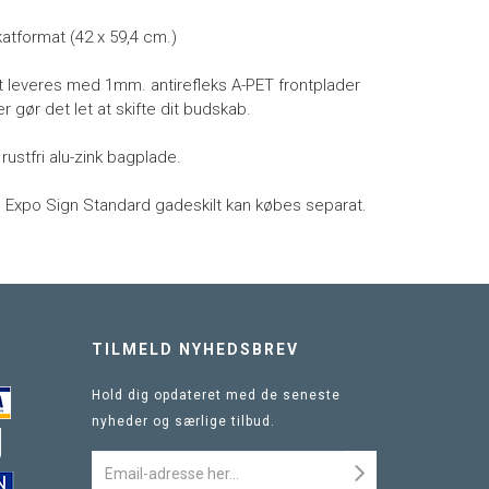
katformat (42 x 59,4 cm.)
t leveres med 1mm. antirefleks A-PET frontplader
 gør det let at skifte dit budskab.
rustfri alu-zink bagplade.
l Expo Sign Standard gadeskilt kan købes separat.
TILMELD NYHEDSBREV
Hold dig opdateret med de seneste
nyheder og særlige tilbud.