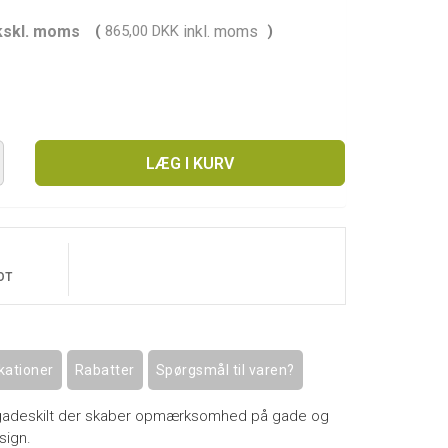
kskl. moms
(
865,00 DKK
inkl. moms
)
LÆG I KURV
OT
kationer
Rabatter
Spørgsmål til varen?
ts gadeskilt der skaber opmærksomhed på gade og
sign.