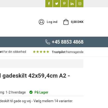
Log ind
0,00 DKK
+45 8853 4868
★★★★★
et
For din sikkerhed
Trustpilot
fremragende
 gadeskilt 42x59,4cm A2 -
ng:
1-2 hverdage
På Lager
deskilt til gade og vej - Vælg mellem 14 varianter.