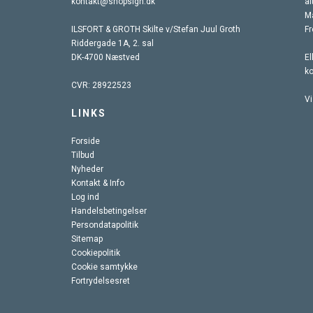
kontakt@shopsign.dk
al
Ma
ILSFORT & GROTH Skilte v/Stefan Juul Groth
Fr
Riddergade 1A, 2. sal
DK-4700 Næstved
El
k
CVR: 28922523
Vi
LINKS
Forside
Tilbud
Nyheder
Kontakt & Info
Log ind
Handelsbetingelser
Persondatapolitik
Sitemap
Cookiepolitik
Cookie samtykke
Fortrydelsesret