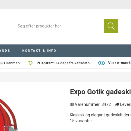
ANDS
KONTAKT & INFO
Vi er e-mærk
8
,- i Danmark
Prisgaranti
14 dage fra købsdato
Expo Gotik gadeski
Varenummer:
3472
Leveri
Klassisk og elegant gadeskilt d
15 varianter.