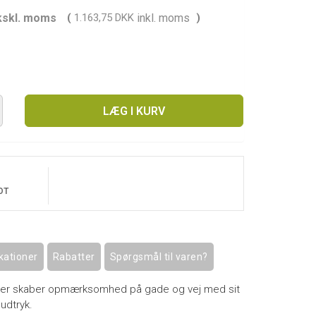
kskl. moms
(
1.163,75 DKK
inkl. moms
)
LÆG I KURV
OT
kationer
Rabatter
Spørgsmål til varen?
t der skaber opmærksomhed på gade og vej med sit
 udtryk.