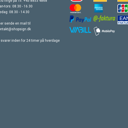
tid ringe på Tlf. +45 8853 4868
n-tors: 08.30 - 16.30
edag: 08.30 - 14.30
ler sende en mail til
ontakt@shopsign.dk
 svarer inden for 24 timer på hverdage