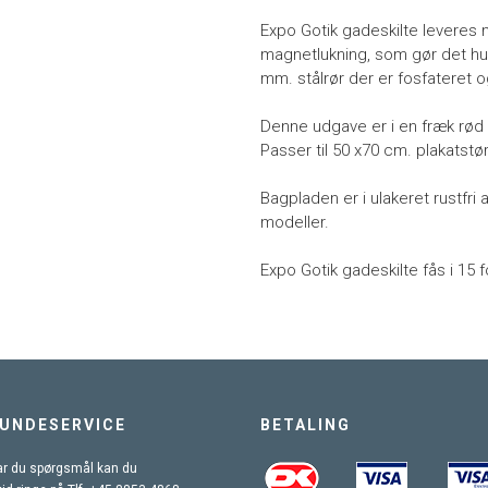
Expo Gotik gadeskilte leveres
magnetlukning, som gør det hurt
mm. stålrør der er fosfateret o
Denne udgave er i en fræk rød 
Passer til 50 x70 cm. plakatstør
Bagpladen er i ulakeret rustfri a
modeller.
Expo Gotik gadeskilte fås i 15 f
UNDESERVICE
BETALING
r du spørgsmål kan du