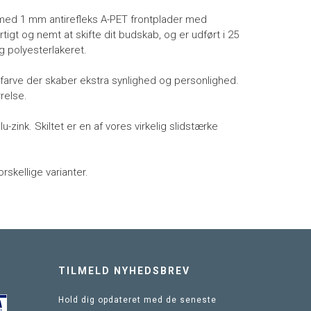
 med 1 mm antirefleks A-PET frontplader med
igt og nemt at skifte dit budskab, og er udført i 25
g polyesterlakeret.
farve der skaber ekstra synlighed og personlighed.
relse.
lu-zink. Skiltet er en af vores virkelig slidstærke
orskellige varianter.
TILMELD NYHEDSBREV
Hold dig opdateret med de seneste