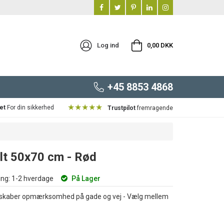
Log ind
0,00 DKK
+45 8853 4868
★★★★★
et
For din sikkerhed
Trustpilot
fremragende
lt 50x70 cm - Rød
ng:
1-2 hverdage
På Lager
er skaber opmærksomhed på gade og vej - Vælg mellem