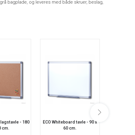
 grå bagplade, og leveres med både skruer, beslag,
lagstavle - 180
ECO Whiteboard tavle - 90 x
ECO Whiteboa
0 cm.
60 cm.
9