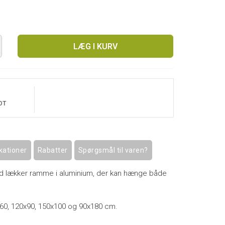
LÆG I KURV
OT
kationer
Rabatter
Spørgsmål til varen?
med lækker ramme i aluminium, der kan hænge både
0x60, 120x90, 150x100 og 90x180 cm.