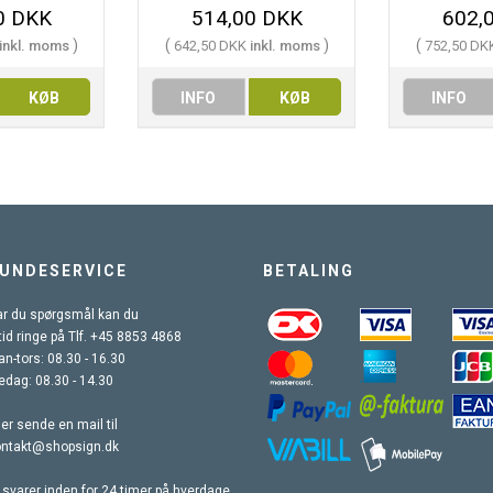
0 DKK
514,00 DKK
602,
)
(
)
(
inkl. moms
642,50 DKK
inkl. moms
752,50 DK
KØB
INFO
KØB
INFO
UNDESERVICE
BETALING
r du spørgsmål kan du
tid ringe på Tlf. +45 8853 4868
n-tors: 08.30 - 16.30
edag: 08.30 - 14.30
ler sende en mail til
ontakt@shopsign.dk
 svarer inden for 24 timer på hverdage