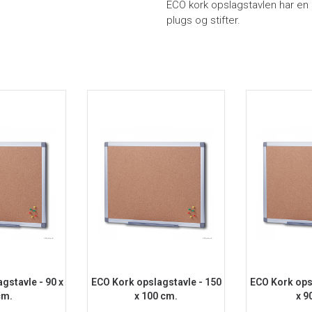
ECO kork opslagstavlen har en
plugs og stifter.
gstavle - 90 x
ECO Kork opslagstavle - 150
ECO Kork ops
cm.
x 100 cm.
x 9