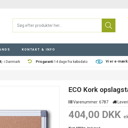
ANDS
KONTAKT & INFO
Vi er e-mærk
8
,- i Danmark
Prisgaranti
14 dage fra købsdato
ECO Kork opslagsta
Varenummer:
6787
Leveri
404,00 DKK
e