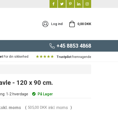
Log ind
0,00 DKK
+45 8853 4868
★★★★★
et
For din sikkerhed
Trustpilot
fremragende
vle - 120 x 90 cm.
ng:
1-2 hverdage
På Lager
kskl. moms
(
505,00 DKK
inkl. moms
)