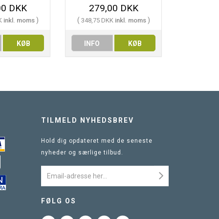
00 DKK
279,00 DKK
400
)
(
)
(
K
inkl. moms
348,75 DKK
inkl. moms
500,00 
KØB
INFO
KØB
INFO
TILMELD NYHEDSBREV
Hold dig opdateret med de seneste
nyheder og særlige tilbud.
FØLG OS