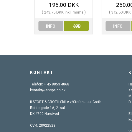
195,00 DKK
250,0
(
)
(
243,75 DKK
inkl. moms
312,50 DKK
INFO
KØB
INFO
KONTAKT
K
Telefon:
+ 45 8853 4868
Ha
kontakt@shopsign.dk
al
Ma
ILSFORT & GROTH Skilte v/Stefan Juul Groth
Fr
Riddergade 1A, 2. sal
DK-4700 Næstved
El
k
CVR: 28922523
Vi