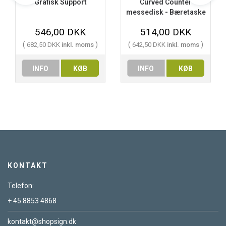
Grafisk Support
Curved Counter
messedisk - Bæretaske
546,00 DKK
514,00 DKK
(
)
(
)
682,50 DKK
inkl. moms
642,50 DKK
inkl. moms
INFO
KØB
INFO
KØB
KONTAKT
Telefon:
+ 45 8853 4868
kontakt@shopsign.dk